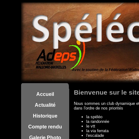
Bienvenue sur le sit
Accueil
Nous sommes un club dynamique et f
Actualité
dans l'ordre de nos priorités
Historique
la spéléo
la randonnée
le vtt
Compte rendu
la via ferrata
l'escalade
Galerie Photo